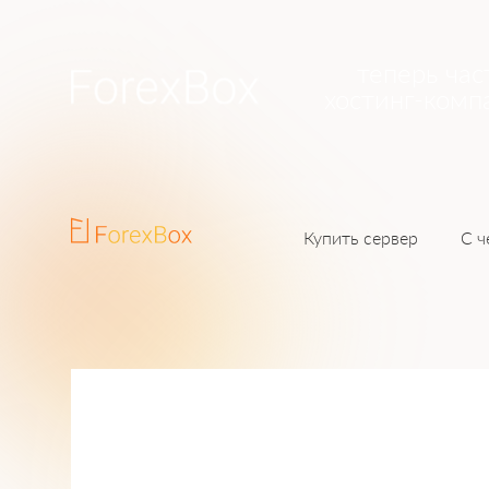
теперь час
хостинг-комп
Купить сервер
С ч