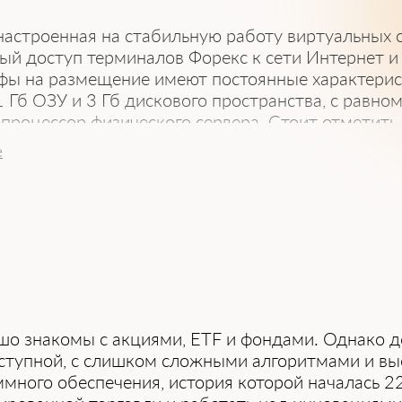
астроенная на стабильную работу виртуальных 
ый доступ терминалов Форекс к сети Интернет 
фы на размещение имеют постоянные характерис
1 Гб ОЗУ и 3 Гб дискового пространства, с рав
 процессор физического сервера. Стоит отметить
размещенных терминалов на нем.
е
x Box предоставляет техническую поддержку и 
енных серверов. Мы продолжаем работать над со
 и ростом. Ежедневно наш сайт посещает более
о нашим сервисом пользуется более чем 6000 кл
о знакомы с акциями, ETF и фондами. Однако де
ступной, с слишком сложными алгоритмами и выс
ммного обеспечения, история которой началась 