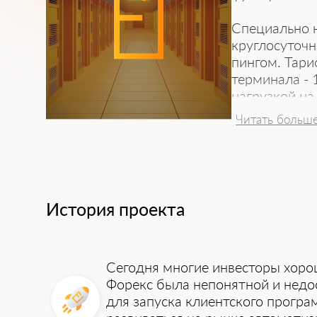
Специально н
круглосуточн
пингом. Тари
терминала - 
нагрузкой на
количеству 
Читать больш
Команда Fore
сотен выдел
оптимизацией
одновременн
История проекта
Сегодня многие инвесторы хорош
Форекс была непонятной и недо
для запуска клиентского програ