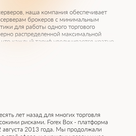
серверов, наша компания обеспечивает
и серверам брокеров с минимальным
тики для работы одного торгового
номерно распределенной максимальной
, что каждый тариф увеличивается кратно
осуществляет круглосуточный мониторинг
вершенствованием системы, ее
 2500 уникальных пользователей, а
иентов.
сять лет назад для многих торговля
окими рисками. Forex Box - платформа
22 августа 2013 года. Мы продолжали