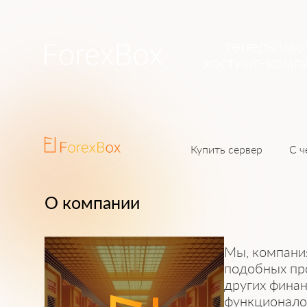
теперь час
хостинг-комп
Купить сервер
С ч
О компании
Мы, компания
подобных пр
других финан
функционало