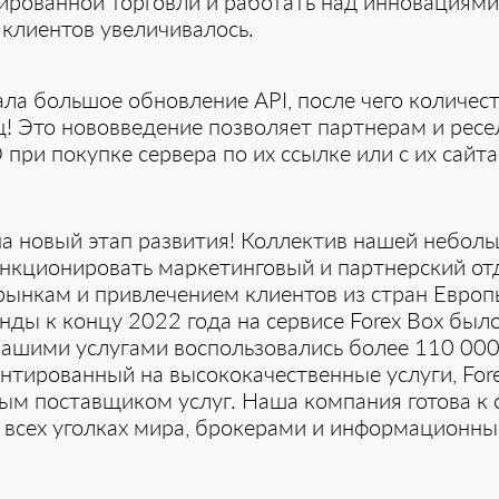
ированной торговли и работать над инновациями 
клиентов увеличивалось.
ла большое обновление API, после чего количес
ц! Это нововведение позволяет партнерам и рес
при покупке сервера по их ссылке или с их сайта
на новый этап развития! Коллектив нашей небол
ункционировать маркетинговый и партнерский от
рынкам и привлечением клиентов из стран Евро
ды к концу 2022 года на сервисе Forex Box был
нашими услугами воспользовались более 110 000
нтированный на высококачественные услуги, For
м поставщиком услуг. Наша компания готова к 
о всех уголках мира, брокерами и информационн