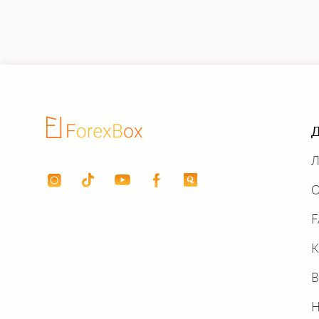
Д
Л
О
К
В
Н