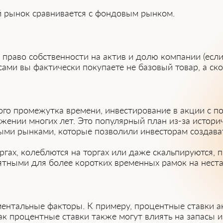
ый рынок сравнивается с фондовым рынком.
 право собственности на актив и долю компании (есл
ами вы фактически покупаете не базовый товар, а ск
кого промежутка времени, инвестирование в акции с 
яжении многих лет. Это популярный план из-за истори
и рынками, которые позволили инвесторам создават
ргах, колеблются на торгах или даже скальпируются, 
ятными для более коротких временных рамок на неста
ментальные факторы. К примеру, процентные ставки а
ак процентные ставки также могут влиять на запасы и