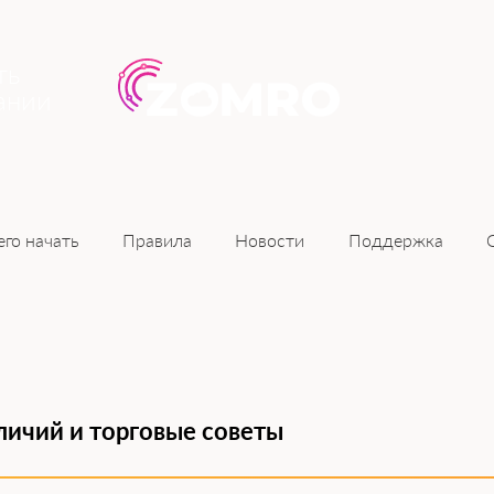
ть
ании
Новости
его начать
Правила
Поддержка
личий и торговые советы