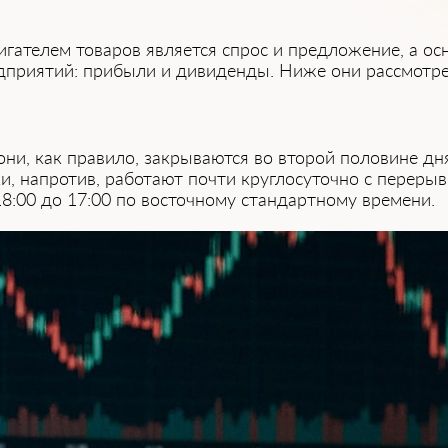
игателем товаров является спрос и предложение, а о
дприятий: прибыли и дивиденды. Ниже они рассмотр
ни, как правило, закрываются во второй половине дня
и, напротив, работают почти круглосуточно с переры
18:00 до 17:00 по восточному стандартному времени.