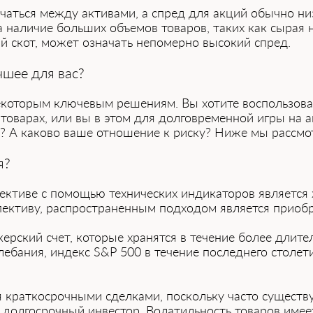
ться между активами, а спред для акций обычно низк
а наличие больших объемов товаров, таких как сырая 
й скот, может означать непомерно высокий спред.
чшее для вас?
 некоторым ключевым решениям. Вы хотите воспользов
 товарах, или вы в этом для долговременной игры на
й? А каково ваше отношение к риску? Ниже мы рассмо
я?
пективе с помощью технических индикаторов является
пективу, распространенным подходом является приобр
ерский счет, которые хранятся в течение более длите
лебания, индекс S&P 500 в течение последнего столе
 краткосрочными сделками, поскольку часто существ
к долгосрочный инвестор. Волатильность товаров име