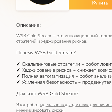
Купить
Описание:
WSB Gold Stream
— это инновационный торговы
стратегий и хеджирования рисков.
Почему WSB Gold Stream?
✔
Скальпинговые стратегии
– робот лови
✔
Хеджирование рисков
– снижает возмо
✔
Полная автоматизация
– робот анализи
✔
Усиленная безопасность
– продвинутая 
Для кого WSB Gold Stream?
Этот робот
идеально подходит как для начин
минимизировать риски.