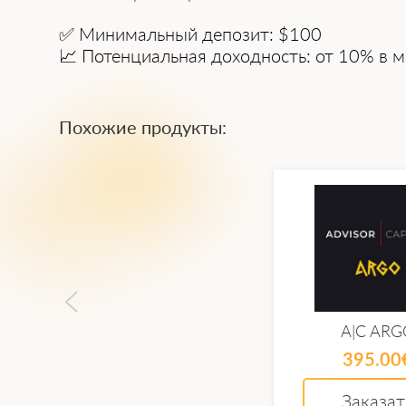
✅
Минимальный депозит:
$100
📈
Потенциальная доходность:
от 10% в м
Похожие продукты:
A|C ARG
395.00
Заказат