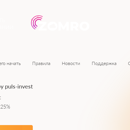
ть
ании
Новости
его начать
Правила
Поддержка
 puls-invest
t
:
25%