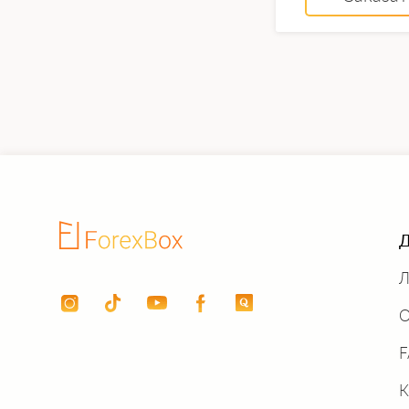
Д
Л
О
К