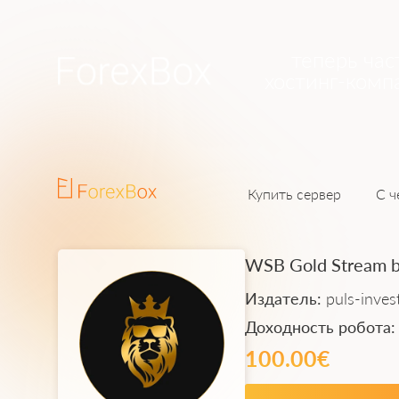
теперь час
хостинг-комп
Купить сервер
С ч
WSB Gold Stream by
Издатель:
puls-inves
Доходность робота
100.00€