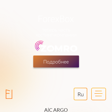
теперь часть
хостинг-компании
Подробнее
Ru
A|C ARGO