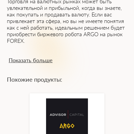
Торговля на валютных рынках может быть
увлекательной и прибыльной, когда вы знаете,
как покупать и продавать валюту. Если вас
привлекает эта сфера, но вы не имеете понятия
как с ней работать, идеальным решением будет
приобрести биржевого робота ARGO на рынок
FOREX.
Что такое ARGO и как с ним работать?
Показать больше
Forex-робот ARGO — это программное
обеспечение для торговли на FOREX,
Похожие продукты:
помогающий определить, покупать или
продавать валюту в определенный момент
времени. ARGO – робот, который торгует
исключительно на золоте (XAU
/
USD).
Преимущество этого робота в том, что он
приносит прибыль в краткосрочной
перспективе, а его производительность в
долгосрочном использовании только растет.