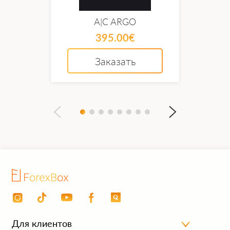
Алгоритм работы ARGO
A|C ARGO
395.00€
Первый ордер можно приобрести после
анализа рынка по индикатору RSI. Если сделка
Заказать
доходит до ТП, робот начинает делать новый
анализ. В случае отката цены после покупки,
начинается работа с сеткой.
Алгоритм начинает следить за ценой на ТМ Н1
и, если она прошла нужное количество пунктов
от прошлой за один час, робот даст сигнал
брокеру на покупку нового ордера и усреднит
цену. Все тейки поменяются автоматом.
Если цена начнет развиваться не в вашу пользу,
робот возьмет хедж ордер для удержаний
просадки и для того, чтобы зарабатывать, пока
основная сетка будет находиться в работе.
Для клиентов