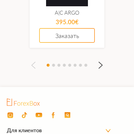
GbpUsdBot способен начать торговать на
A|C ARGO
центовом счете начиная с депозита от 250
395.00€
долларов и минимальными рисками, что будет
лучшим выбором для тех, кто только начинает
Заказать
свою торговую карьеру.
Этот экспертный советник может сам
установить значения стоп-лосс и тейк-профит
для ваших заказов. Если ордер не закрылся, бот
откроет еще один с 70% увеличением
предыдущего, в эту же сторону. Все настройки
можно корректировать, но индвидуально под
каждую валютную пару.
Внимание: Будьте внимательны при
самостоятельной корректировки настроек!
Почему стоит использовать GbpUsdBot
Для клиентов