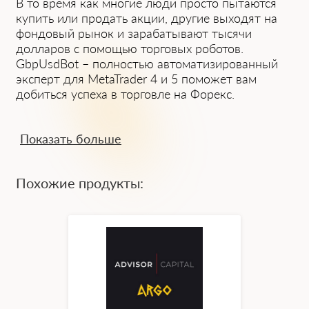
В то время как многие люди просто пытаются
купить или продать акции, другие выходят на
фондовый рынок и зарабатывают тысячи
долларов с помощью торговых роботов.
GbpUsdBot – полностью автоматизированный
эксперт для MetaTrader 4 и 5 поможет вам
добиться успеха в торговле на Форекс.
Основные функции GbpUsdBot
Показать больше
Этот торговый робот позволяет воспользоваться
преимуществами автоматического торгового
Похожие продукты:
алгоритма, который ищет новые точки входа
покупки и продажи, во время торговли
валютной парой gbp/usd.
Программное обеспечение простое в
использовании, обладая которым, вы можете
получать до 15% дохода в месяц, не рискуя
собственными средствами, при этом отслеживая
весь процесс с телефона или ПК.