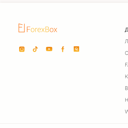
Д
Л
О
К
В
Н
W