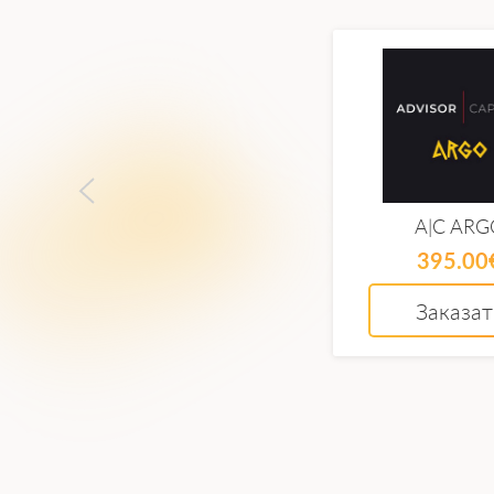
A|C ARG
395.00
Заказат