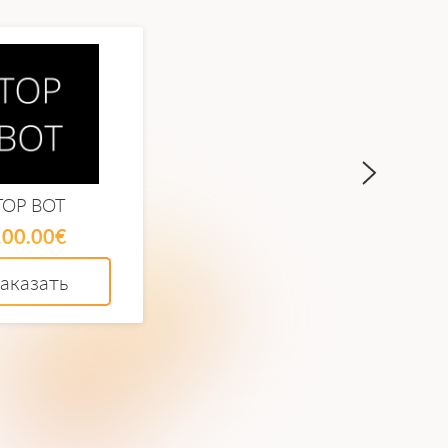
TOP BOT
Meta Finance
100.00€
60.00€
аказать
Заказать