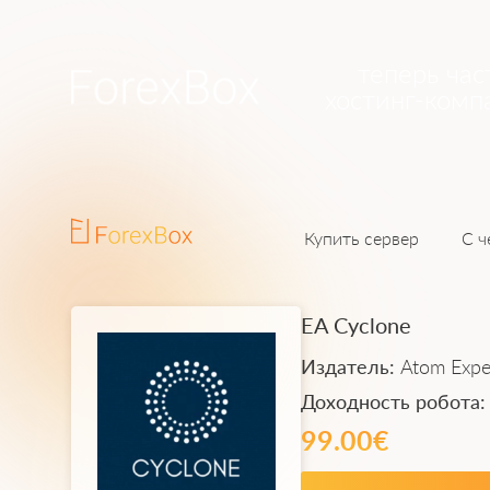
теперь час
хостинг-комп
Купить сервер
С ч
EA Cyclone
Издатель:
Atom Expe
Доходность робота
99.00€