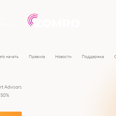
ть
ании
Новости
его начать
Правила
Поддержка
rt Advisors
:
50%