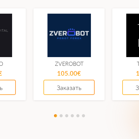
O
ZVEROBOT
€
105.00€
ь
Заказать
З