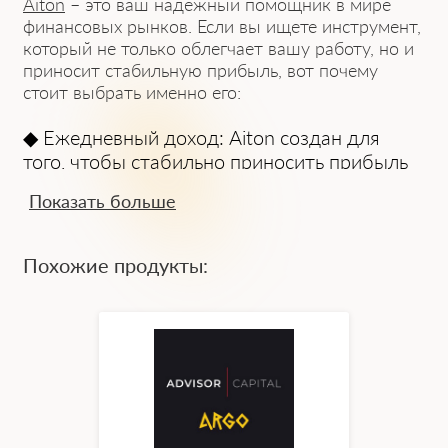
Aiton
– это ваш надежный помощник в мире
финансовых рынков. Если вы ищете инструмент,
который не только облегчает вашу работу, но и
приносит стабильную прибыль, вот почему
стоит выбрать именно его:
◆
Ежедневный доход:
Aiton создан для
того, чтобы стабильно приносить прибыль
каждый день, максимально используя
Показать больше
возможности рынка.
◆
Интеллектуальный анализ:
Советник
Похожие продукты:
применяет несколько индикаторов для
анализа рынка, позволяя следовать тренду
в 80% случаев, что значительно повышает
успех сделок.
◆
Удобство и простота:
Aiton легко
настраивается и подходит для