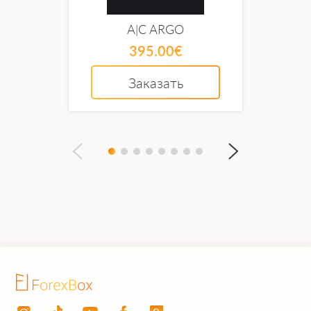
использования трейдерами любого уровня
– от новичков до профессионалов.
A|C ARGO
395.00€
◆
Защита вашей стратегии:
Мы
предусмотрели все, советник всегда
Заказать
находится в рынке и контролирует ваши
позиции, чтобы брокеры не могли
отслеживать ваши точки входа и выхода,
обеспечив тем самым честные условия
торговли и защиту вашей стратегии.
◆
Мгновенные решения:
Aiton оперативно
анализирует рыночные данные и
моментально реагирует на изменения, что
помогает минимизировать риски и
увеличить прибыль.
◆
Безупречная стабильность:
Наш советник
работает без сбоев и зависаний, благодаря