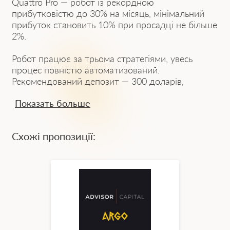
Quattro Pro
— робот із рекордною
прибутковістю до 30% на місяць, мінімальний
прибуток становить 10% при просадці не більше
2%.
Робот працює за трьома стратегіями, увесь
процес повністю автоматизований.
Рекомендований депозит — 300 доларів,
обов’язково з кредитним плечем 1:1000.
Показать больше
Основні характеристики:
Схожі пропозиції:
1) Революційний метод аналізу: робот
враховує понад 30 параметрів для
прогнозування цін різних активів.
2) Висока точність угод: результативність
понад 70%.
3) Цілодобовий моніторинг ринку: не