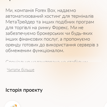
Ми, компанія Forex Box, надаємо
автоматизований хостинг для терміналів
МетаТрейдер та інших подібних програм
для торгівлі на ринку Форекс. Ми не
забезпечуємо брокерських чи будь-яких
інших фінансових послуг, а пропонуємо
оренду готових до використання серверів з
обмеженим функціоналом.
Спеціально налаштована на стабільну
роботу віртуальних серверів, наша компанія
Читати більше
надає цілодобовий доступ терміналів
Форекс до мережі Інтернет та серверів
брокерів, з найменш можливим пінгом.
Історія проекту
Тарифи на розміщення мають сталі
характеристики для роботи одного
торгового термінала – 1 Гб ОЗУ та 3 Гб