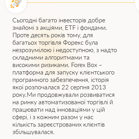
дискового простору, з рівно розділеним
максимальним навантаженням на процесор
фізичного сервера. Варто зауважити, що
Сьогодні багато інвесторів добре
кожен тариф збільшується кратно кількості
знайомі з акціями, ETF і фондами.
розміщених терміналів на ньому.
Проте десять років тому, для
багатьох торгівля Форекс була
Команда Forex Box надає технічну
незрозумілою і недоступною, з надто
підтримку та проводить цілодобовий
складними алгоритмами та
моніторинг сотень виділених серверів. Ми
високими ризиками. Forex Box –
продовжуємо працювати над
платформа для запуску клієнтського
вдосконаленням системи, її оптимізацією та
програмного забезпечення, історія
зростанням. Щодня наш сайт відвідує
якої розпочалася 22 серпня 2013
понад 2500 унікальних користувачів і
року.Ми продовжували розвиватися
одночасно нашим сервісом користується
на ринку автоматизованої торгівлі й
більше ніж 6000 клієнтів.
працювати над інноваціями у цій
сфері, і з кожним разом у нас
кількість зареєстрованих клієнтів
збільшувалася.