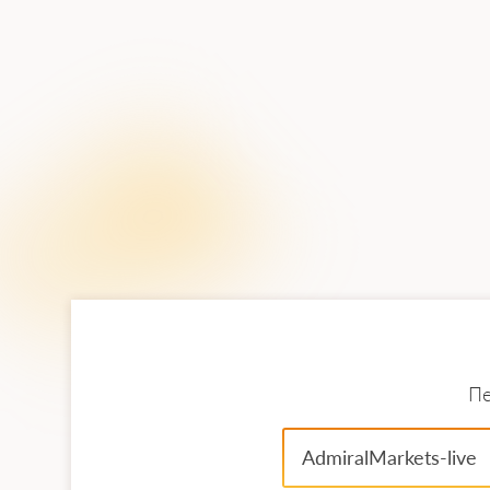
актами ЄС, Законом про фондову біржу
До речі, фактичні покупці та продавці
посередники, такі як банки або брокер
Основні фондові біржі в США
Основними ринками фінансових цінних
Пе
AdmiralMarkets-live