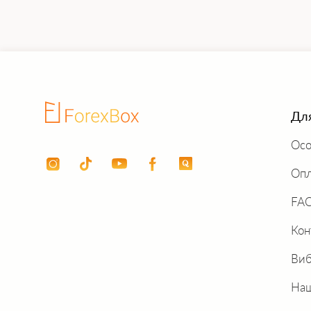
Для
Осо
Опл
FA
Кон
Виб
Наш