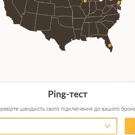
 і Законом про торгівлю цінними паперами.
 цінних паперів зазвичай не вступають у прямий к
и.
 паперів США є Нью-Йоркська фондова біржа та 
Ping-тест
ревірте швидкість свого підключення до вашого брок