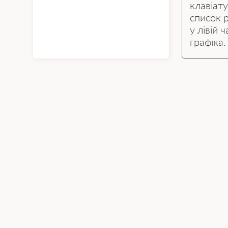
клавіату
список 
у лівій 
графіка.