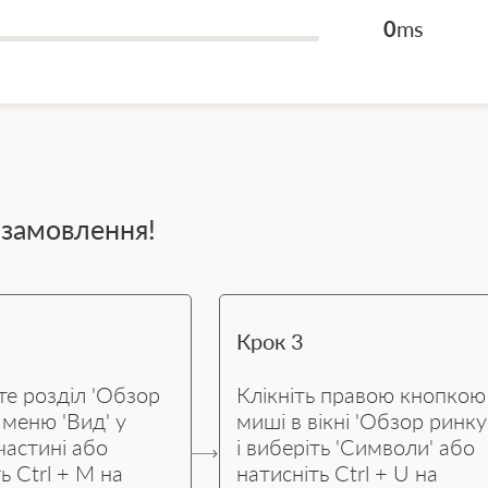
0
ms
 замовлення!
Крок 3
те розділ 'Обзор
Клікніть правою кнопкою
 меню 'Вид' у
миші в вікні 'Обзор ринку
частині або
і виберіть 'Символи' або
ь Ctrl + M на
натисніть Ctrl + U на