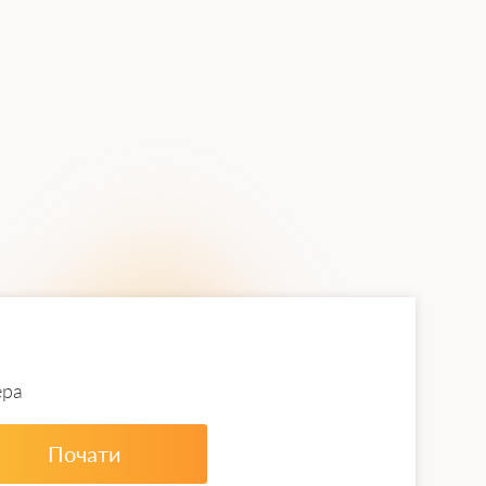
онтакт один з одним. Цим займаються
Nasdaq.
ера
Почати