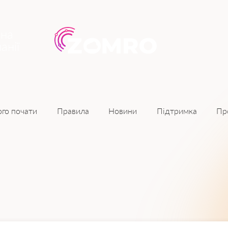
ина
анії
Новини
ого почати
Правила
Підтримка
Пр