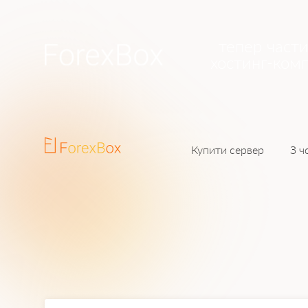
тепер част
хостинг-комп
Купити сервер
З ч