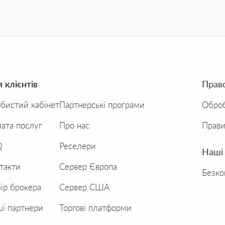
 клієнтів
Прав
бистий кабінет
Партнерські програми
Оброб
ата послуг
Про нас
Прави
Q
Реселери
Наші
такти
Сервер Європа
Безко
ір брокера
Сервер США
і партнери
Торгові платформи