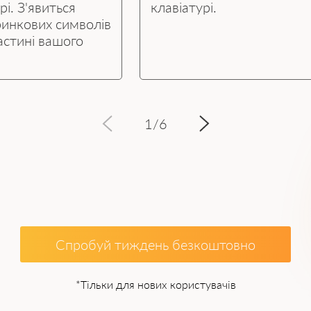
рі. З'явиться
клавіатурі.
ринкових символів
частині вашого
1
/
6
Спробуй тиждень безкоштовно
*Тільки для нових користувачів