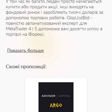
У той час як багато людей просто намагаються
купити або продати акції, інші виходять на
фондовий ринок і заробляють тисячі доларів за
допомогою торгових роботів. GbpUsdBot -
повністю автоматизований експерт для
MetaTrader 4 і 5 допоможе вам досягти успіху в
торгівлі на Форекс.
Основні функції GbpUsdBot
Показать больше
Цей торговий робот дає змогу скористатися
перевагами автоматичного торгового алгоритму,
Схожі пропозиції:
який шукає нові точки входу купівлі та продажу,
під час торгівлі валютною парою gbp/usd.
Програмне забезпечення просте у використанні,
маючи яке, ви можете отримувати до 15%
доходу на місяць, не ризикуючи власними
коштами, водночас відстежуючи весь процес з
телефону або ПК.
GbpUsdBot здатний почати торгувати на