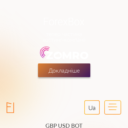
тепер частина
хостинг-компанії
Докладніше
Ua
GBP USD BOT