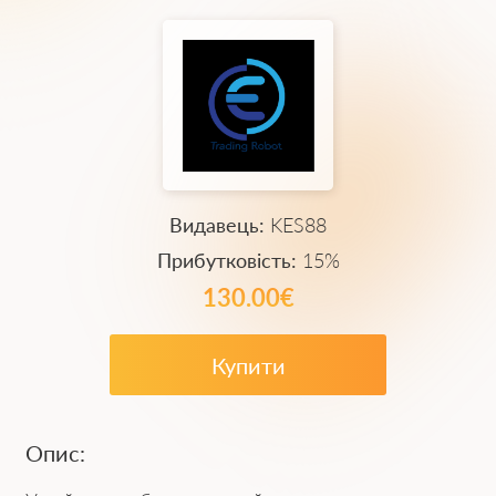
Видавець:
KES88
Прибутковість:
15%
130.00€
Купити
Опис: