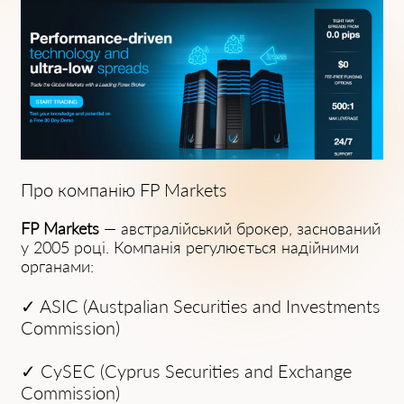
Про компанію FP Mаrkets
FP Mаrkets
— австралійський брокер, заснований
у 2005 році. Компанія регулюється надійними
органами:
✓
ASIC (Austраliаn Securities аnd Investments
Commission)
✓
CySEC (Cyprus Securities аnd Exchange
Commission)