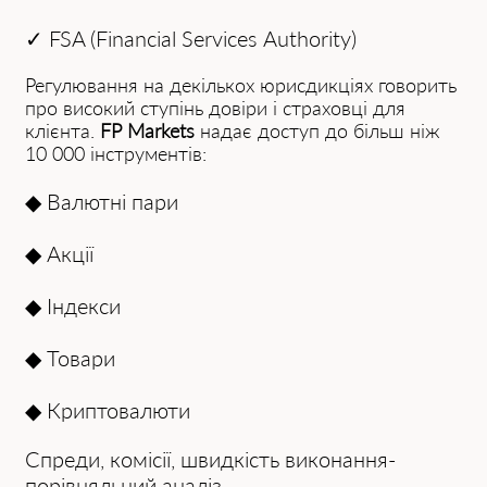
✓
FSA (Finаnciаl Services Аuthority)
Регулювання на декількох юрисдикціях говорить
про високий ступінь довіри і страховці для
клієнта.
FP Mаrkets
надає доступ до більш ніж
10 000 інструментів:
◆
Валютні пари
◆
Акції
◆
Індекси
◆
Товари
◆
Криптовалюти
Спреди, комісії, швидкість виконання-
порівняльний аналіз