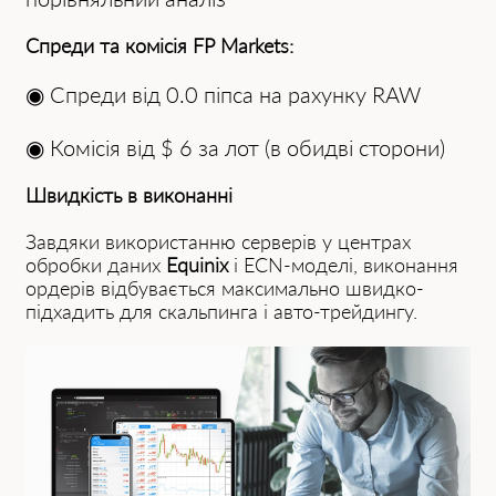
Спреди та комісія FP Mаrkets:
◉
Спреди від 0.0 піпса на рахунку RAW
◉
Комісія від $ 6 за лот (в обидві сторони)
Швидкість в виконанні
Завдяки використанню серверів у центрах
обробки даних
Equinix
і ECN-моделі, виконання
ордерів відбувається максимально швидко-
підхадить для скальпинга і авто-трейдингу.