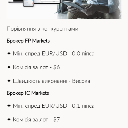
Порівняння з конкурентами
Брокер FP Mаrkets
✦ Мін. спред EUR/USD - 0.0 піпса
✦ Комісія за лот - $6
✦ Швидкість виконанні - Висока
Брокер IC Mаrkets
✦ Мін. спред EUR/USD - 0.1 піпса
✦ Комісія за лот - $7