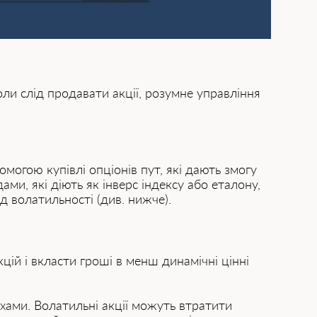
ли слід продавати акції, розумне управління
огою купівлі опціонів пут, які дають змогу
ми, які діють як інверс індексу або еталону,
д волатильності (див. нижче).
ій і вкласти гроші в менш динамічні цінні
хами. Волатильні акції можуть втратити