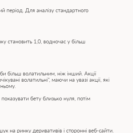
ий період. Для аналізу стандартного
ку становить 1,0, водночас у більш
 би більш волатильним, ніж інший. Акції
кувані волатильні", маючи на увазі акції, які
тньому.
 показувати бету близько нуля, потім
к на ринку деривативів і сторонні веб-сайти.