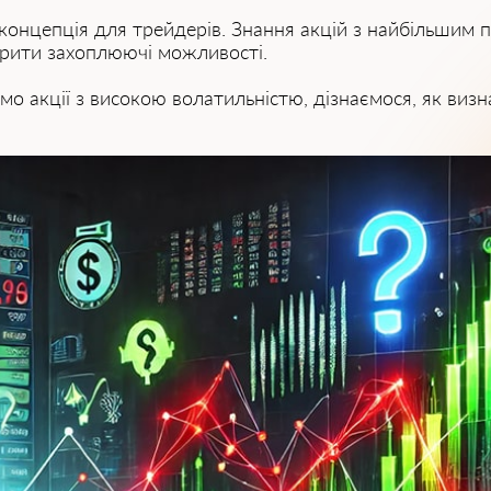
концепція для трейдерів. Знання акцій з найбільшим п
крити захоплюючі можливості.
о акції з високою волатильністю, дізнаємося, як визна