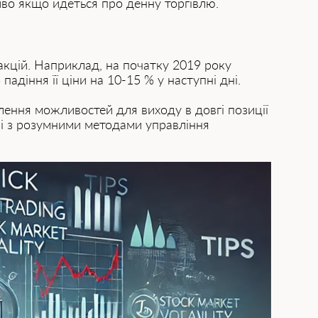
иво якщо йдеться про денну торгівлю.
 акцій. Наприклад, на початку 2019 року
діння її ціни на 10-15 % у наступні дні.
влення можливостей для виходу в довгі позиції
нні з розумними методами управління