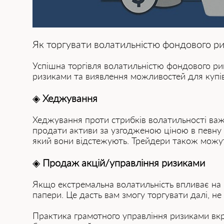
Як торгувати волатильністю фондового р
Успішна торгівля волатильністю фондового рин
ризиками та виявлення можливостей для купівлі
◈
Хеджування
Хеджування проти стрибків волатильності важл
продати активи за узгодженою ціною в певну да
який вони відстежують. Трейдери також можуть
◈
Продаж акцій/управління ризиками
Якщо екстремальна волатильність впливає на в
папери. Це дасть вам змогу торгувати далі, не
Практика грамотного управління ризиками вкр