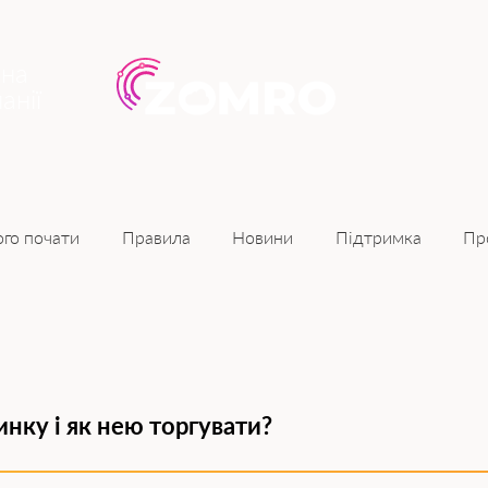
ина
анії
Новини
ого почати
Правила
Підтримка
Пр
нку і як нею торгувати?