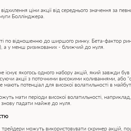
відхилення ціни акції від середнього значення за певн
смуги Боллінджера.
ості по відношенню до ширшого ринку. Бета-фактор рин
), а у менш ризикованих - ближчий до нуля.
 не існує якогось одного набору акцій, який завжди був
суючи акції з поточними високими коливаннями, або "очі
е мають потенціал для високої волатильності в майбу
ожуть мати періоди високої волатильності, наприклад,
ів знову падати майже до нуля.
стю
 трейдери можуть використовувати скринер акцій, пошу