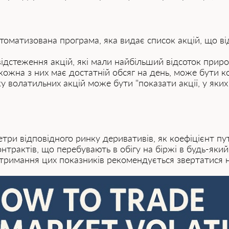
томатизована програма, яка видає список акцій, що в
відстеження акцій, які мали найбільший відсоток прир
 кожна з них має достатній обсяг на день, може бути
 волатильних акцій може бути "показати акції, у яких
три відповідного ринку деривативів, як коефіцієнт пу
контрактів, що перебувають в обігу на біржі в будь-яки
тримання цих показників рекомендується звертатися на