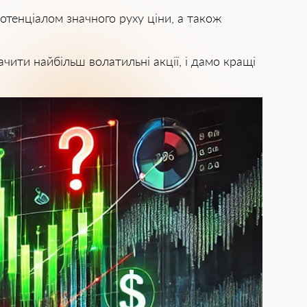
отенціалом значного руху ціни, а також
чити найбільш волатильні акції, і дамо кращі