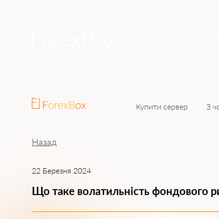
тепер част
хостинг-комп
Купити сервер
З ч
Назад
22 Березня 2024
Що таке волатильність фондового ри