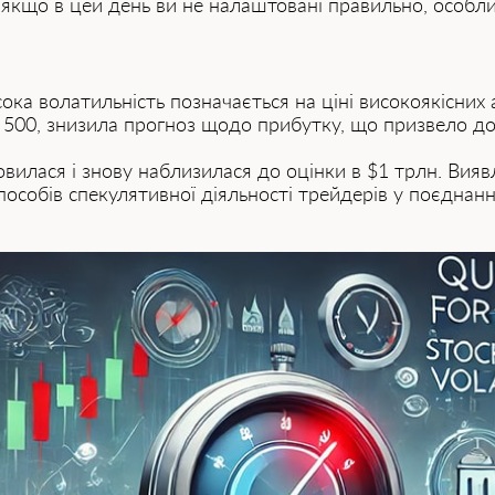
 якщо в цей день ви не налаштовані правильно, особл
сока волатильність позначається на ціні високоякісних
00, знизила прогноз щодо прибутку, що призвело до па
новилася і знову наблизилася до оцінки в $1 трлн. Вия
 способів спекулятивної діяльності трейдерів у поєдна