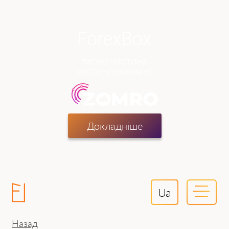
тепер частина
хостинг-компанії
Докладніше
Ua
Назад