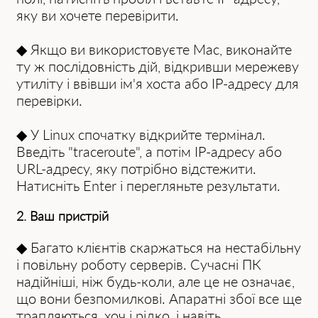
яку ви хочете перевірити.
◆ Якщо ви використовуєте Mac, виконайте
ту ж послідовність дій, відкривши мережеву
утиліту і ввівши ім'я хоста або IP-адресу для
перевірки.
◆ У Linux спочатку відкрийте термінал.
Введіть "traceroute", а потім IP-адресу або
URL-адресу, яку потрібно відстежити.
Натисніть Enter і перегляньте результати.
2. Ваш пристрій
◆ Багато клієнтів скаржаться на нестабільну
і повільну роботу серверів. Сучасні ПК
надійніші, ніж будь-коли, але це не означає,
що вони безпомилкові. Апаратні збої все ще
трапляються, хоч і рідко, і навіть