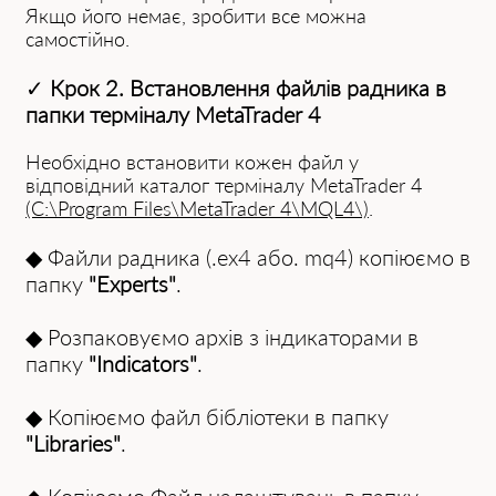
Якщо його немає, зробити все можна
самостійно.
✓
Крок 2. Встановлення файлів радника в
папки терміналу MetaTrader 4
Необхідно встановити кожен файл у
відповідний каталог терміналу MetaTrader 4
(C:\Program F͏iles\MetaTr͏ader͏ 4\MQL4\)
.
◆ Файли радника (.ex4 або. mq4) копіюємо в
папку
"Experts"
.
◆ Розпаковуємо архів з індикаторами в
папку
"Indicator͏s"
.
◆ Копіюємо файл бібліотеки в папку
"Libraries"
.