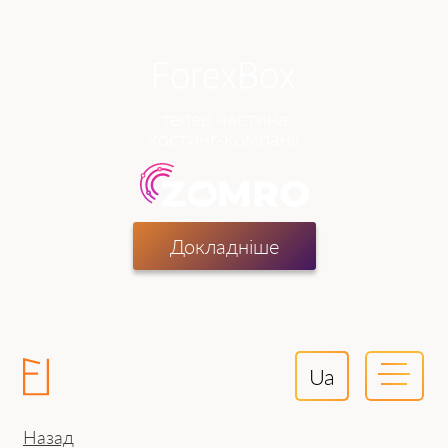
тепер частина
хостинг-компанії
Докладніше
Ua
Назад