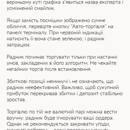
верхньому куті графіка з'явиться назва експерта і
усміхнений смайлик.
Якщо замість посмішки зображено сумне
обличчя, перевірте кнопку "Авто-торгівля" на
панелі терміналу. При червоній індикації
натисніть її-вона стане зеленою, і радник
запрацює.
Радник починає торгувати тільки при настанні
умов, закладених в його алгоритм. Не чекайте
негайних торгів після встановлення.
Збиткові позиції неминучі і не означають, що
радник неефективний. Важливо, щоб сукупний
прибуток перекривав збитки і депозит стабільно
зростав.
Торгівлю по тій же валютній парі можна вести
вручну: радник буде ігнорувати ваші ордера.
Однак не рекомендується закривати угоди,
відкриті роботом, - деякі програми можуть