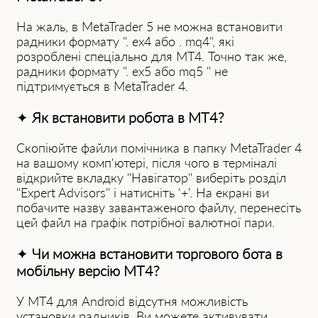
На жаль, в MetaTrader 5 не можна встановити
радники формату ". ex4 або . mq4", які
розроблені спеціально для MT4. Точно так же,
радники формату ". ex5 або mq5 " не
підтримується в MetaTrader 4.
✦
Як встановити робота в MT4?
Скопіюйте файли помічника в папку MetaTrader 4
на вашому комп'ютері, після чого в терміналі
відкрийте вкладку "Навігатор" виберіть розділ
"Expert Advisors" і натисніть '+'. На екрані ви
побачите назву завантаженого файлу, перенесіть
цей файл на графік потрібної валютної пари.
✦
Чи можна встановити торгового бота в
мобільну версію MT4?
У MT4 для Android відсутня можливість
установки радників. Ви можете активувати