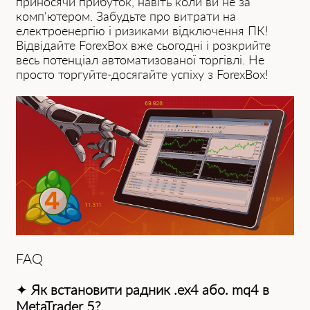
приносячи прибуток, навіть коли ви не за
комп'ютером. Забудьте про витрати на
електроенергію і ризиками відключення ПК!
Відвідайте ForexBox вже сьогодні і розкрийте
весь потенціал автоматизованої торгівлі. Не
просто торгуйте-досягайте успіху з ForexBox!
FAQ
✦
Як встановити радник .ex4 або. mq4 в
MetaTrader 5?