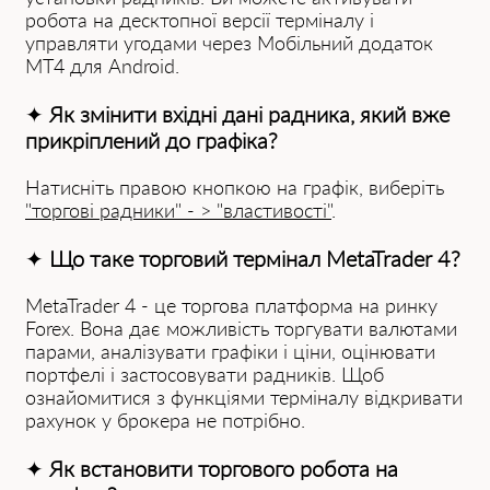
робота на десктопної версії терміналу і
управляти угодами через Мобільний додаток
MT4 для Android.
✦
Як змінити вхідні дані радника, який вже
прикріплений до графіка?
Натисніть правою кнопкою на графік, виберіть
"торгові радники" - > "властивості"
.
✦
Що таке торговий термінал MetaTrader 4?
MetaTrader 4 - це торгова платформа на ринку
Forex. Вона дає можливість торгувати валютами
парами, аналізувати графіки і ціни, оцінювати
портфелі і застосовувати радників. Щоб
ознайомитися з функціями терміналу відкривати
рахунок у брокера не потрібно.
✦
Як встановити торгового робота на