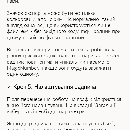
пари.
Значок експерта може бути не тільки
кольоровим, але і сірим. Це нормально: такий
вигляд означає, що використовується лише
файл .ex4 - без вихідного коду. mq4. радник при
цьому повністю функціональний.
Ви можете використовувати кілька роботів на
різних графіках однієї валютної пари, але кожен
радник повинен мати унікальний параметр
MagicNumber, інакше вони будуть заважати
один одному.
✓
Крок 5. Налаштування радника
Після перенесення робота на графік відкриється
вікно його налаштувань. На вкладці "Загальні"
виберіть всі необхідні параметри.
Якщо до радника є файли налаштувань (.set),
завантажте їх з вкладці "Вхідні параметри»