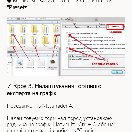
◆ Копіюємо Файл налаштувань в папку
"Presets"
.
✓
Крок 3. Налаштування торгового
експерта на графік
Перезапустіть MetaTrader 4.
Налаштовуємо термінал перед установкою
радника на графік. Натисніть Ctrl + O або на
панелі інструментів виберіть "Сервіс -