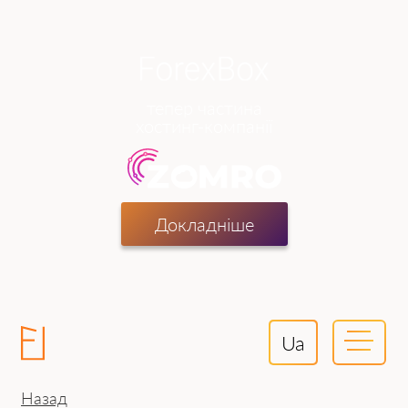
тепер частина
хостинг-компанії
Докладніше
Ua
Назад