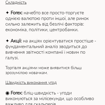
Складність
✦
Forex:
начебто все просто-торгуєте
однією валютою проти іншої, але ринок
сильно залежить від безлічі факторів:
економіка, політики, центробанки.
✦
Акції:
на акціях орієнтуватися простіше -
фундаментальний аналіз зводиться до
вивчення звітності компанії і новин по
галузі.
Торгівля акціями може виявитися більш
зрозумілою новачкам.
Швидкість виконання угод
◉
Forex:
бліц-швидкість - угоди
виконуються за мілісекунди, що особливо
важливо для скальперів.