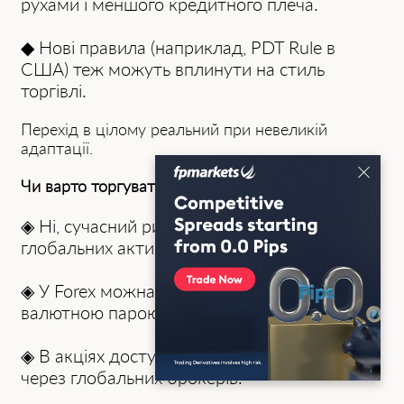
рухами і меншого кредитного плеча.
◆ Нові правила (наприклад, PDT Rule в
США) теж можуть вплинути на стиль
торгівлі.
Перехід в цілому реальний при невеликій
адаптації.
Чи варто торгувати лише місцевими активами?
◈ Ні, сучасний ринок дає доступ до
глобальних активів.
◈ У Forex можна торгувати будь-якою
валютною парою.
◈ В акціях доступні міжнародні компанії
через глобальних брокерів.