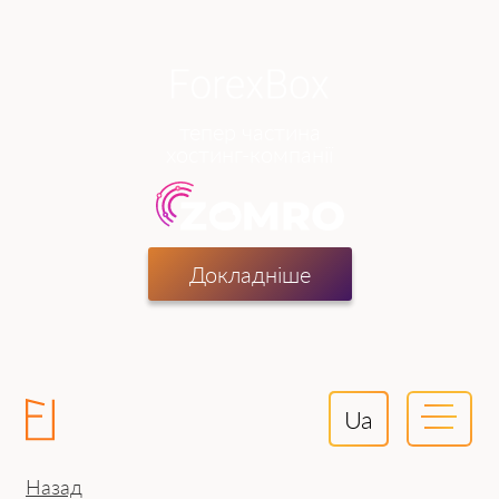
тепер частина
хостинг-компанії
Докладніше
Ua
Назад