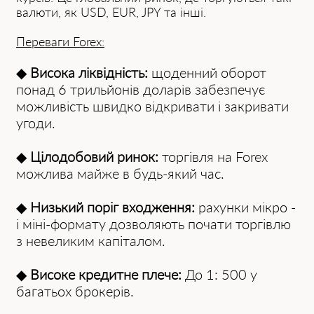
валюти, як USD, EUR, JPY та інші.
Переваги Forex:
◆
Висока ліквідність:
щоденний оборот
понад 6 трильйонів доларів забезпечує
можливість швидко відкривати і закривати
угоди.
◆
Цілодобовий ринок:
торгівля на Forex
можлива майже в будь-який час.
◆
Низький поріг входження:
рахунки мікро -
і міні-формату дозволяють почати торгівлю
з невеликим капіталом.
◆
Високе кредитне плече:
До 1: 500 у
багатьох брокерів.