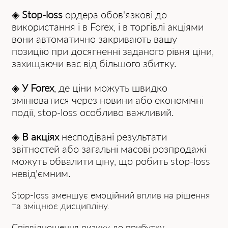
◈
Stop-loss
ордера обов'язкові до
використання і в Forex, і в торгівлі акціями
вони автоматично закривають вашу
позицію при досягненні заданого рівня ціни,
захищаючи вас від більшого збитку.
◈
У Forex
, де ціни можуть швидко
змінюватися через новини або економічні
події, stop-loss особливо важливий.
◈
В акціях
несподівані результати
звітностей або загальні масові розпродажі
можуть обвалити ціну, що робить stop-loss
невід'ємним.
Stop-loss зменшує емоційний вплив на рішення
та зміцнює дисципліну.
Співвідношення ризику до прибутку