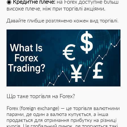
◉
Кредитне плече:
на Forex доступне більш
високе плече, ніж при торгівлі акціями.
Давайте глибше розглянемо кожен вид торгівлі.
Що таке торгівля на Forex?
Forex (foreign exchаnge) — це торгівля валютними
парами, де один а валюта купується, a інша
продається для отримання прибутку на різниці
курсів. Це глобальний ринок, де торгуються такі