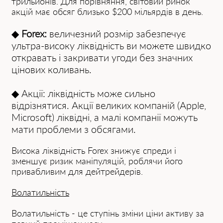
трильйонів. Для порівняння, світовий ринок
акцій має обсяг близько $200 мільярдів в день.
◆
Forex:
величезний розмір забезпечує
ультра-високу ліквідність ви можете швидко
откравать і закривати угоди без значних
цінових коливань.
◆ Акції: ліквідність може сильно
відрізнятися. Акції великих компаній (Apple,
Microsoft) ліквідні, а малі компанії можуть
мати проблеми з обсягами.
Висока ліквідність Forex знижує спреди і
зменшує ризик маніпуляцій, роблячи його
привабливим для дейтрейдерів.
Волатильність
Волатильність - це ступінь зміни ціни активу за