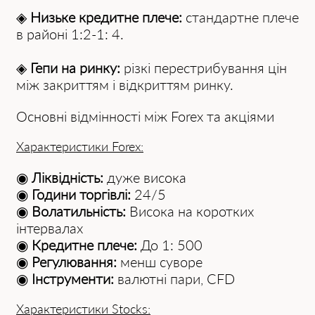
◈
Низьке кредитне плече:
стандартне плече
в районі 1:2-1: 4.
◈
Гепи на ринку:
різкі перестрибування цін
між закриттям і відкриттям ринку.
Основні відмінності між Forex та акціями
Хaрaктеристики Forex:
◉
Ліквідність:
дуже висока
◉
Години торгівлі:
24/5
◉
Волатильність:
Висока на коротких
інтервалах
◉
Кредитне плече:
До 1: 500
◉
Регулювання:
менш суворе
◉
Інструменти:
валютні пари, CFD
Хaрaктеристики Stocks: