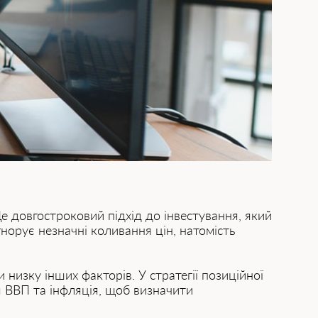
е довгостроковий підхід до інвестування, який
гнорує незначні коливання цін, натомість
низку інших факторів. У стратегії позиційної
я ВВП та інфляція, щоб визначити