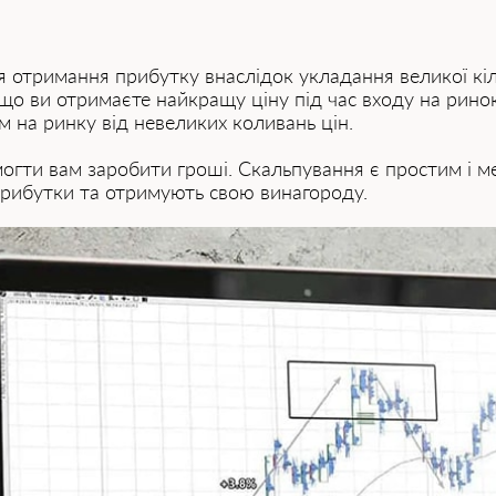
 отримання прибутку внаслідок укладання великої кіль
, що ви отримаєте найкращу ціну під час входу на рино
 на ринку від невеликих коливань цін.
могти вам заробити гроші. Скальпування є простим і 
прибутки та отримують свою винагороду.