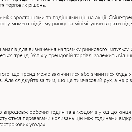
тя торгових рішень.
х» між зростаннями та падіннями цін на акції. Свінг-т
к у момент підйому ринку та мінімізуючи втрати під ч
 аналіз для визначення напрямку ринкового імпульсу.
ься тренд. Успіх у трендовій торгівлі залежить від ш
 того, що тренд може закінчитися або змінитися будь-
в. Але слідкуйте за тим, що це тимчасовий рух, а не р
 впродовж робочих годин та виходом з угод до кінця
ристуються перевагами коливань цін між годинами відкри
гострокових угодах.