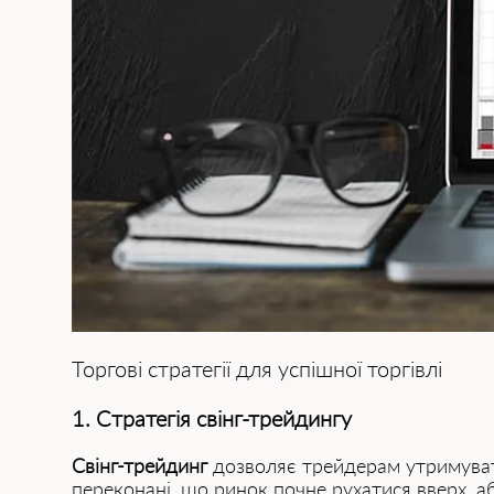
Торгові стратегії для успішної торгівлі
1. Стратегія свінг-трейдингу
Cвінг-трейдинг
дозволяє трейдерам утримувати 
переконані, що ринок почне рухатися вверх, а