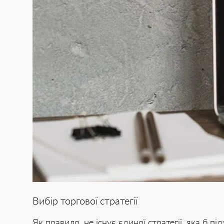
Вибір торгової стратегії
Як правило, не існує єдиної стратегії, яка б п