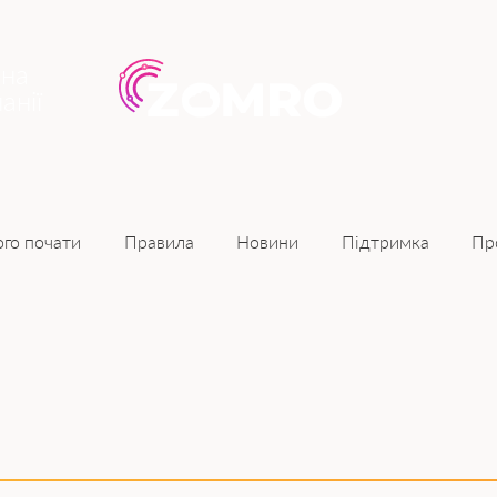
ина
анії
Новини
ого почати
Правила
Підтримка
Пр