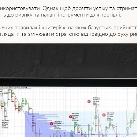
е використовувати. Однак щоб досягти успіху та отрима
сть до ризику та наявні інструменти для торгівлі.
чених правилах і критеріях, на яких базується прийнятт
глядати та змінювати стратегію відповідно до руху ри