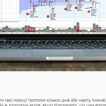
свої позиції протягом кількох днів або навіть тижнів
бо ж «продати» актив, якщо підозрюють, що ціна впаде