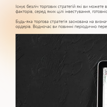
Існує безліч торгових стратегій які ви может
факторів, серед яких цілі інвестування, готовні
Будь-яка торгова стратегія заснована на визна
ордерів. Водночас ви повинні періодично пере