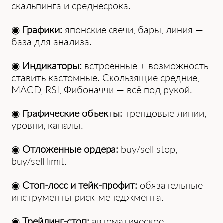
скальпинга и среднесрока.
◉
Графики:
японские свечи, бары, линия —
база для анализа.
◉
Индикаторы:
встроенные + возможность
ставить кастомные. Скользящие средние,
MACD, RSI, Фибоначчи — всё под рукой.
◉
Графические объекты:
трендовые линии,
уровни, каналы.
◉
Отложенные ордера:
buy/sell stop,
buy/sell limit.
◉
Стоп-лосс и тейк-профит:
обязательные
инструменты риск-менеджмента.
◉
Трейлинг-стоп:
автоматическое