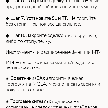
◆
Шаг 6. Откройте сделку.
Кнопка «Новый
ордер» или двойной клик по инструменту.
◆
Шаг 7. Установите SL и TP.
Не торгуйте
без стопа — рынок всегда сильнее.
◆
Шаг 8. Закройте сделку.
Либо вручную,
либо по стопу/тейку.
Инструменты и расширенные функции MT4
MT4
— не только кнопка «купить/продать», а
целая экосистема.
◈
Советники (EA):
алгоритмическая
торговля на MQL4. Можно писать свои или
покупать готовые.
◈
Торговые сигналы:
подписка на
копирование сделок успешных трейдеров.