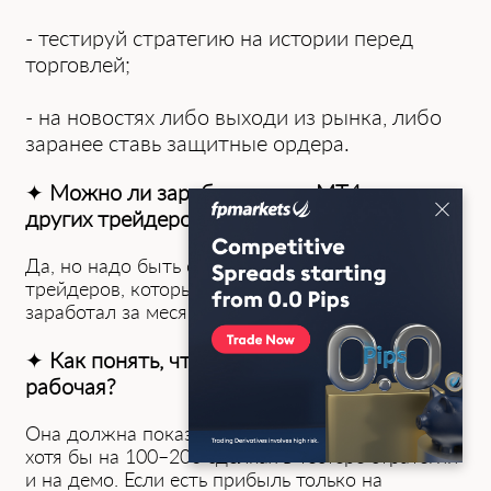
- тестируй стратегию на истории перед
торговлей;
- на новостях либо выходи из рынка, либо
заранее ставь защитные ордера.
✦
Можно ли зарабатывать в MT4, копируя
других трейдеров?
͏Да, но на͏до быть осторожным. Луч͏ше выбирать
трейдеров, которые давно торгуют, а не те͏х кто
за͏работал за͏ месяц.
✦
Как ͏понять, что стратегия в MT4
рабочая?
Она должна показывать стабильный результат
хотя бы на 100–200 сделках в тестере стратегий
и на демо. Если есть прибыль только на