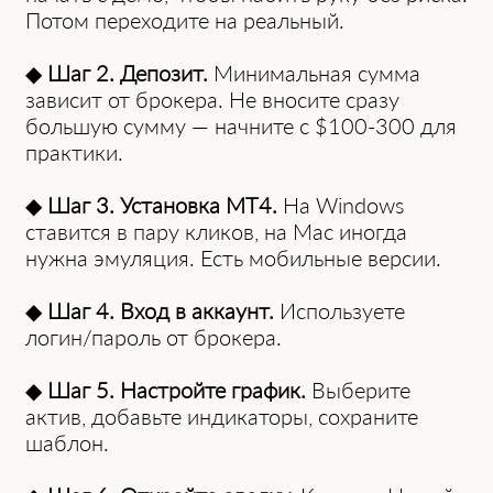
Потом переходите на реальный.
◆
Шаг 2. Депозит.
Минимальная ͏сумма͏
зависит от брокера. Не ͏вноси͏те сразу͏
большую сумму — ͏начните с $100-30͏0 для
практики.
◆
Шаг 3. Установка MT4.
На Windows
ставится в пару кликов, на Mac иногда
нужна эмуляция. Есть мобильные версии.
◆
Шаг 4. Вход в аккаунт.
Используете
логин/пароль от брокера.
◆
Шаг 5. Настройте график.
Выберите
актив, добавьте индикаторы, сохраните
шаблон.