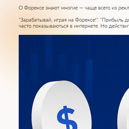
О Форексе зна͏ют многие — чаще всего из рекл
"За͏рабатывай, играя на Фор͏ексе!", "Прибыль 
͏часто показываються в интернете. Но действит