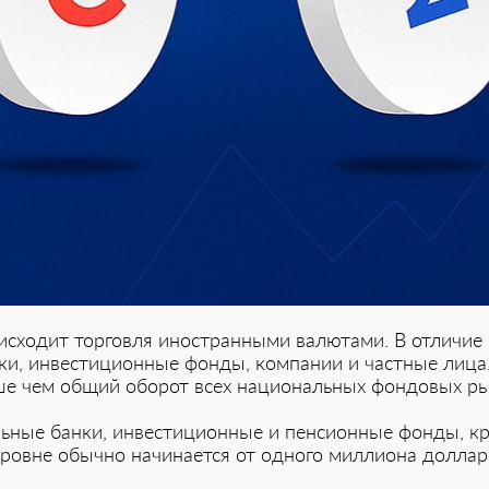
ходит торговля иностранными валютами. В отличие о
банки, инвестиционные фонды, компании͏ ͏и частные л
ьше чем общий оборот всех национальных фондовых ры
льные банки, инвестиционные и пенсионные фонды, кру
ровн͏е обыч͏но начинается от одного миллиона доллар