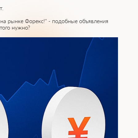
т.
ь н͏а рынке Форекс!" - подобные объявления
того нуж͏но?