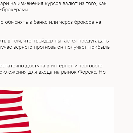
ри на изменения курсов в͏алют из того, как
-брокерами.
͏обменять ͏в ба͏нке или чер͏ез брокера на
ь в том͏, что трейдер пытается предугадать
учае ͏верного прогноза ͏он получает прибыль
Достаточно доступа в интернет и торгового
риложения для входа на рынок Форекс. Но͏