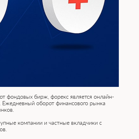
т фондовых бирж, форе͏кс является онла͏йн-
ица. Ежедневный оборот финансового рынка
нков.
пные компан͏ии и частные вкладчик͏и с
ов.