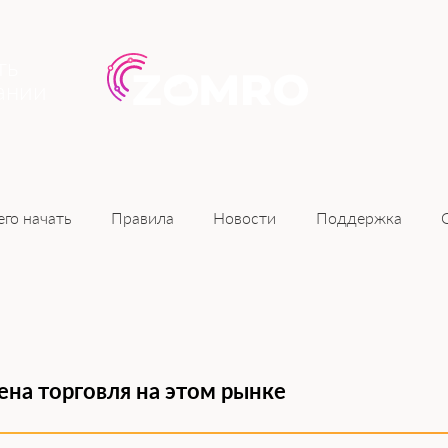
ть
ании
Новости
его начать
Правила
Поддержка
оена торговля на этом рынке