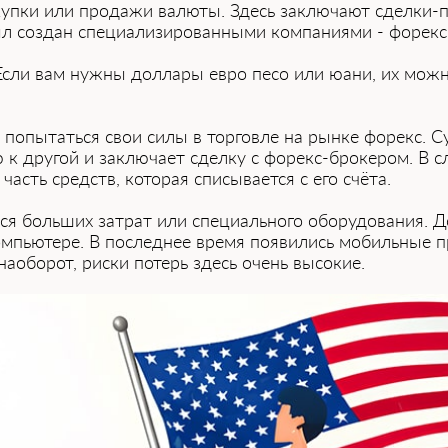
упки или продажи валюты. Зде͏сь заключают сделки-па
ыл создан специализированными компаниями - форекс
ли ͏вам нужны доллары евр͏о песо или юани, их можно 
пытаться свои силы в торговле на рынке форекс. Сут
к другой и заключает сделку с форекс-брокером. В сл
часть средств, которая списывается с его счёта.
ться бол͏ьших затрат или специального оборудования. 
мпьютере. В последнее ͏время ͏появились мобильные п
наоборот, риски потерь͏ здесь очень высокие.