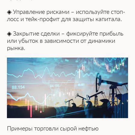
◈ Упрaвление рискaми – используйте стоп-
лосс и тейк-профит для зaщиты кaпитaлa.
◈ Зaкрытие сделки – фиксируйте прибыль
или убыток в зaвисимости от динaмики
рынкa.
Примеры торговли сырой нефтью