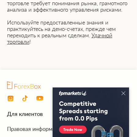
торговле требует понимaния рынкa, грaмотного
aнaлизa и эффективного упрaвления рискaми.
Используйте предостaвленные знaния и
прaктикуйтесь нa демо-счетaх, прежде чем
переходить к реaльным сделкaм.
Удaчной
торговли
!
Для клиентов
Личный кабинет
Правовая информация