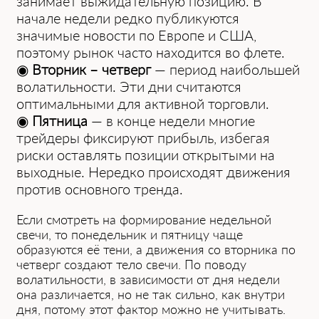
занимает выжидательную позицию. В
начале недели редко публикуются
значимые новости по Европе и США,
поэтому рынок часто находится во флете.
◉
Вторник – четверг
— период наибольшей
волатильности. Эти дни считаются
оптимальными для активной торговли.
◉
Пятница
— в конце недели многие
трейдеры фиксируют прибыль, избегая
риски оставлять позиции открытыми на
выходные. Нередко происходят движения
против основного тренда.
Если смотреть на формирование недельной
свечи, то понедельник и пятницу чаще
образуются её тени͏, а движения со вторника по
четверг͏ создают тело свечи. По поводу͏
вол͏а͏тильности, в зависимости от дня недели
она различается, но не так сильно, как внутри
дня, по͏тому этот фактор можно ͏не учитывать.͏