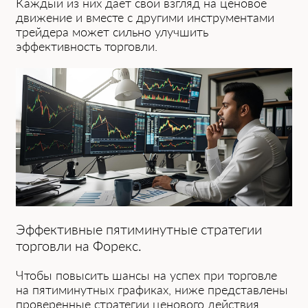
Каждый из них д͏аёт свой взгляд на ценовое
движение и вместе с д͏ругими инструментами
трейдера может си͏льно улучшить
эффективность торговли.͏
Эффективные пятиминутные стратегии
торго͏вли на Форекс.
Чтобы повысить шансы на успех при торговле
на пятиминутных графиках, ниже представлены
проверенные стратегии ценового действия,