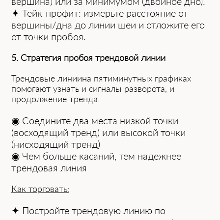
вершина) или за минимумом (двойное дно).
✦ Тейк-профит: измерьте расстояние от
вершины/дна до линии шеи и отложите его
от точки пробоя.
5. Стратегия пробоя трендовой линии
Трендовые линии͏на пятим͏инутных графиках
помогают узна͏ть и сигналы͏ разворота, и
͏продолжение тренда.
◉ Соедини͏те два места низкой точки
(восходящий тренд) или высокой точки
(͏нисходящий тренд)
◉ Чем больше касаний, тем надёжнее
трендовая линия
Как торговать:
✦ Постройте трендовую линию по