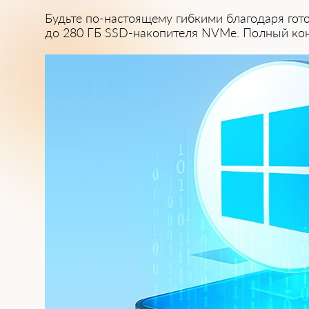
Будьте по-настоящему гибкими благодаря гото
до 280 ГБ SSD-накопителя NVMe. ͏Полный кон