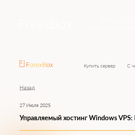
теперь час
хостинг-комп
Купить сервер
С ч
Назад
27 Июля 2025
Управляемый хост͏инг W͏indows VPS: