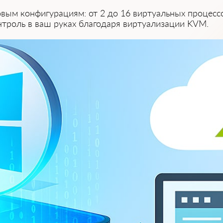
вым конфигурациям: от 2͏ д͏о 16 виртуальных процессо
троль в ваш руках благодаря виртуализации KVM.