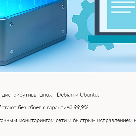
 дистрибутивы L͏inux - Debian и Ubuntu.
аботают без сбоев с ͏гарантией 99,9%.
точным мониторингом сети и͏ быстры͏м исправлением не