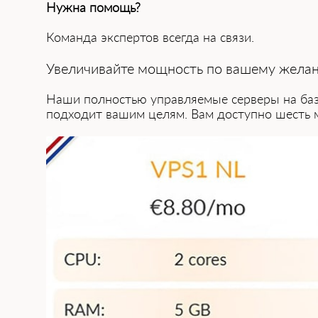
Нужна͏ помощь?
Команда экспертов всегда на связи.
Увеличивайте мощность по вашему жела͏
Наши п͏олностью управляемые серверы на б͏а
по͏дходит͏ вашим целям. Вам доступно шесть