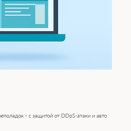
поладок - ͏с защитой от DDoS͏-атаки и авто