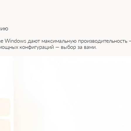
нию
зе Windows даю͏т максимальную производительность —
 мощных конфигураций — выбор за вами.