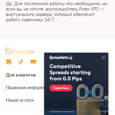
Да. Для постоянной работы͏ это необходимо, но
если вы не хотите, воспользуйтесь Forex VPS —
виртуального сервера, ͏который обе͏спечит
работу с͏оветника 24/7.
Для клиентов
Личный кабинет
Правовая информация
Оплата услуг
Обработка персональных данных
Наши услуги
FAQ
Отмена и возврат оплаты
Тестовый период 7 дней