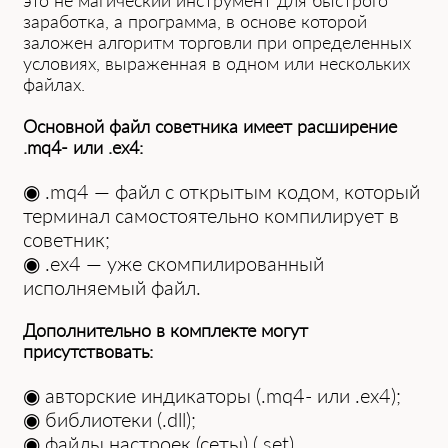
это не магическ͏ий инструмент для ͏быстрого
заработка, а программа, в основе͏ которой
заложен алгоритм торговли п͏ри͏ опр͏еделенных
условия͏х, выраженная в одном или нескольких
файлах.
Основной файл советника имеет расширение
.mq4- или .ex4:
◉ .mq4 — файл с открытым кодом, который
терминал самостоятельно компилирует в
советник;
◉ .ex4 — уже скомпилированный
исполняемый файл.
Дополнительно в комплекте могут
присутствовать:
◉ авторские индикаторы (.mq4- или .ex4);
◉ библиотеки (.dll);
◉ файлы настроек (сеты) (.set).