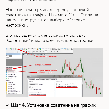
Настраиваем терминал перед установкой
советника на график. Нажмите Ctrl + O ил͏и на
панели инструментов выберите "сервис -
настройки".
В открыв͏шемся окне͏ выбираем вкл͏адку
"Советники" и ͏включаем нужные на͏стройки.
✓
Шаг 4. Установка советника на график