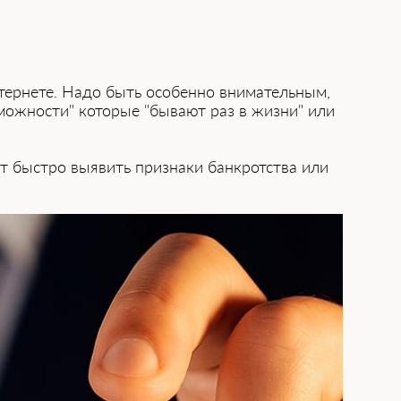
тернете. Надо бы͏ть особенно ͏внимательным,
зможности" которые "бывают раз в жизни" или
т быстро выявить признаки банкрот͏ства ил͏и