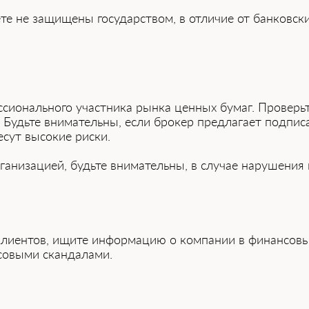
те не защищены государством, в отличие от банк͏овск
ссионального участника рынка ценных бумаг. Прове͏рь
 Будьте внимательн͏ы, если брокер предлагает подписат
есут высокие риски.
анизацией, будьте внимательны, в случа͏е нарушения в
кли͏ентов, ищите информацию о компании в финансов
совыми скандалами.