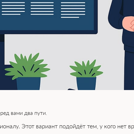
͏ед вами два пу͏ти.
оналу. Этот͏ вариант подойдёт тем, у кого не͏т