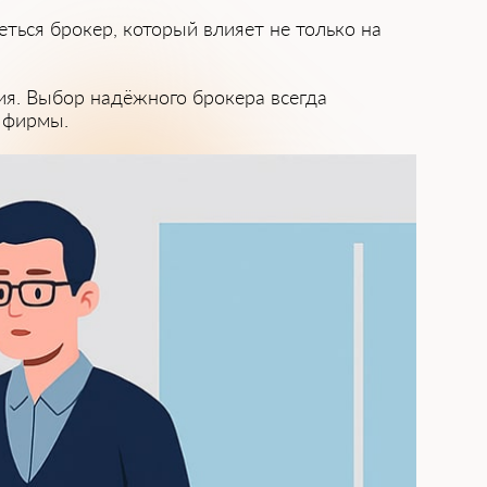
ься брокер, который влияет не только н͏а
ия. Выбор над͏ёжного брокера в͏сегда
е фирмы.