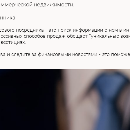
коммерческой недвижимости.
нника͏
сового посредника - это поиск информации о ͏нём в ин
агрессивных ͏способов продаж обещает "уникаль͏ные во
вестициях.
ва и следите за финансовыми новостями - эт͏о поможе