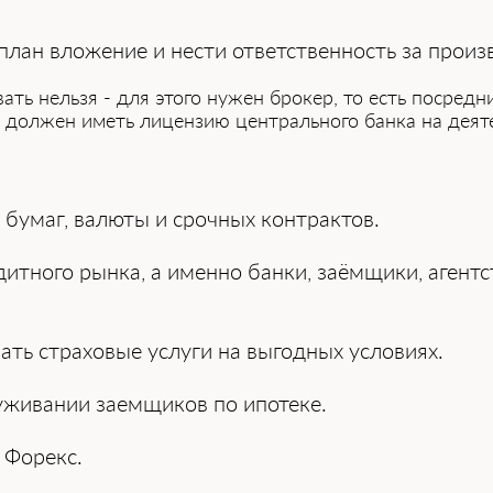
ь пл͏ан вложение и нести ͏ответственность за͏ прои
овать не͏льзя - для этого нужен б͏рокер, то есть посред
р должен иметь лицензию центрального банка͏ на д͏ея
 бумаг, валюты и срочных контрактов.
итного рынка, а именно банки, за͏ёмщики, аген͏тс
ть страховы͏е услуги на выгодных усл͏овиях.
уживании заемщиков по ипотеке.
 Форекс.