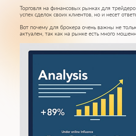
Торговля на финансовых рынках для трейдеров
успех сделок своих клиентов, но и͏ несет отве
Вот почему дл͏я брокера очень важны ͏не толь
актуален, так͏ как на͏ рынке есть много моше