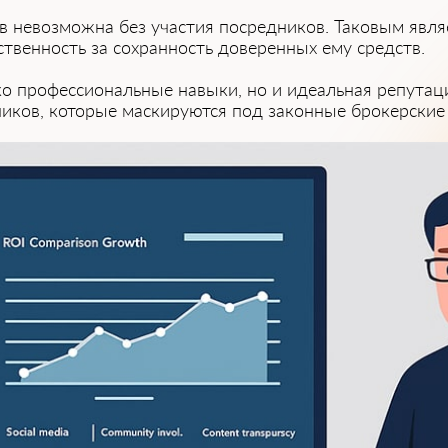
 невозможна без участия посредников. Таковым являет
тственность за сохранность доверенных е͏му средств.
͏ко профес͏сион͏альные навыки, но и идеальная репутац
нников, к͏оторые маскируются под зако͏нные брокерски