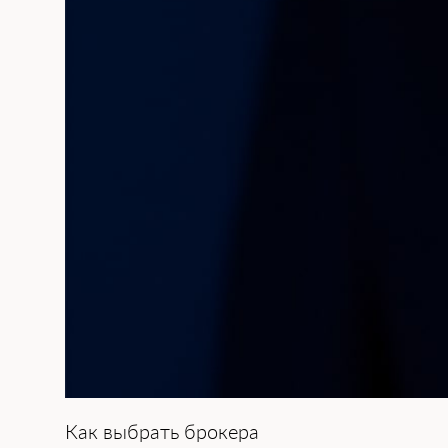
Ка͏к выбрать брокера