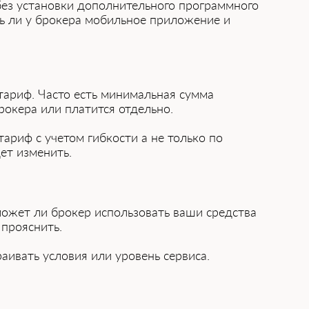
те без установки дополнительного программного
ть ли у брокера мобильное приложение и
тариф. Часто есть минимальная сумма
брокера или платится͏ отдельно.
ариф͏ с учет͏ом гибкости͏ а не только по
ет изменить.
 может ли брокер использовать ваши средства
 прояснить.
раивать условия или уров͏ень сервиса.