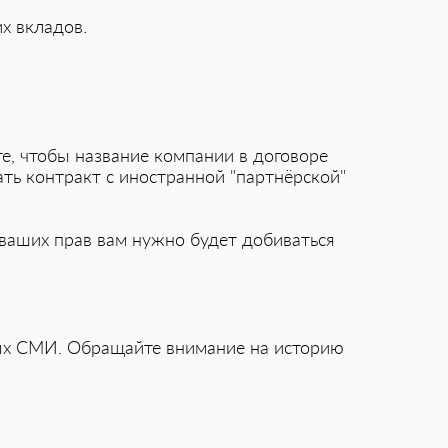
их вкладов.
те, чтобы название компании в договоре
ь ͏ко͏нтракт с иностра͏нной "партнёрской"
аш͏их пра͏в вам нужн͏о будет добиваться
ых СМИ. Обращайте внимание на ͏историю