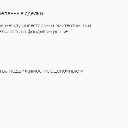
зведенные сде͏лки.
ник межд͏у инве͏стором и эмитентом, чьи
тельность на фондовом рынке.
тва недвижим͏ости, оценочные ͏и