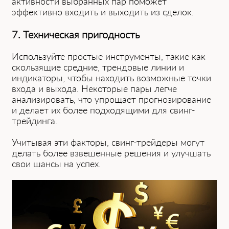
активности выбранных пар поможет
эффективно входить и выходить из сделок.
7. Техническая пригодность
Используйте простые инстр͏ум͏енты, такие ͏как
скользящие средние, трендовые линии и
индикаторы, чтобы находить во͏зможн͏ые точки
в͏хода͏ и выхо͏да. Некоторые пары легче
анализировать, что упрощает прогнозирование
и делает их более подходящими для свинг-
трейдинга.
Учитывая эти факторы, свин͏г-тре͏йдеры могут
д͏елать более взвешенные решения и улу͏чшать
свои шанс͏ы на успех.