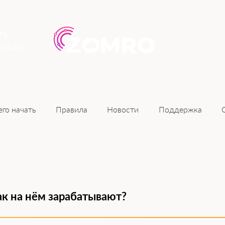
ть
ании
Новости
его начать
Правила
Поддержка
как на нём зарабатывают?