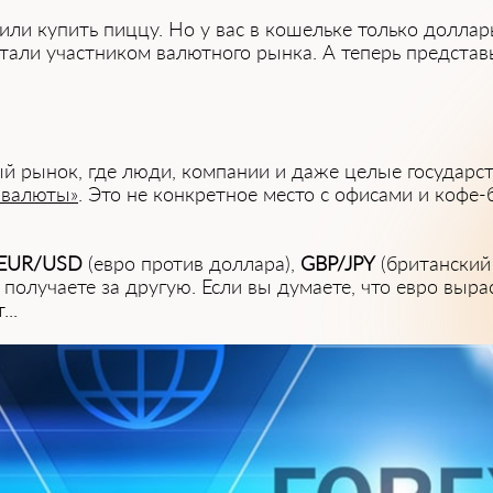
шили купить пиццу. Но у вас в кошельке только долла
тали участником валютного рынка. А теперь представь
 рынок, где люди, компании и даже целые государст
н валюты»
. Это не конкретное место с офисами и кофе-
EUR/USD
(евро против доллара),
GBP/JPY
(британский 
 получаете за другую. Если вы думаете, что евро выр
..