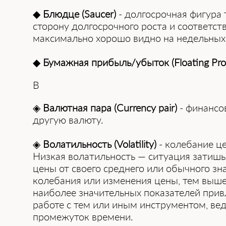
◆
Блюдце (Saucer)
- долгосрочная фигура
сторону долгосрочного роста и соответс
максимально хорошо видно на недельных 
◆
Бумажная прибыль/убыток (Floating Prof
В
◈
Валютная пара (Currency pair)
- финансо
другую валюту.
◈
Волатильность (Volatility)
- колебание ц
Низкая волатильность — ситуация затишья
цены от своего среднего или обычного з
колебания или изменения цены, тем выше
наиболее значительных показателей прив
работе с тем или иным инструментом, ве
промежуток времени.