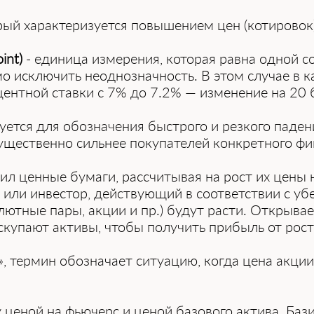
рый характеризуется повышением цен (котировок)
int)
- единица измерения, которая равна одной с
о исключить неоднозначность. В этом случае в 
центной ставки с 7% до 7.2% — изменение на 20 
уется для обозначения быстрого и резкого паде
ущественно сильнее покупателей конкретного фи
пил ценные бумаги, рассчитывая на рост их цены 
 или инвестор, действующий в соответствии с уб
тные пары, акции и пр.) будут расти. Открывает
купают активы, чтобы получить прибыль от рост
, термин обозначает ситуацию, когда цена акци
у ценой на фьючерс и ценой базового актива. Баз