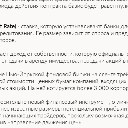
иода действия контракта базис будет равен нулю
t Rate)
- ставка, которую устанавливают банки д
редитования. Ее размер зависит от спроса и пре
торов.
учает доход от собственности, которую официальн
от сдачи в аренду имущества, передачи акций в 
ние Нью-Йоркской фондовой биржи на сленге тре
й стоимости ценных бумаг компаний, входящих 
мых акций. На ней котируется более 3 000 корпо
носительно новый финансовый инструмент, отлич
ранее известные размеры потенциальной прибыли
 начинающих трейдеров, поскольку возможная до
лив направление движения цены.