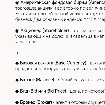
◉
Американская фондовая биржа (America
торговцев акциями во вторую по величин
Ее отличительной чертой является то, чт
бизнес). Два основных индекса: AMEX Majo
◉
Акционер (Shareholder)
- это физическо
указывающих на долю их владельца в ка
характера.
Б
◆
Базовая валюта (Base Currency)
- валюта
продаётся за вторую валюту в валютной п
◆
Баланс (Balance)
- общий результат всех
◆
Бид (Bid или Bid Price)
- цена, по которо
◆
Брокер (Broker)
- агент, который осущес