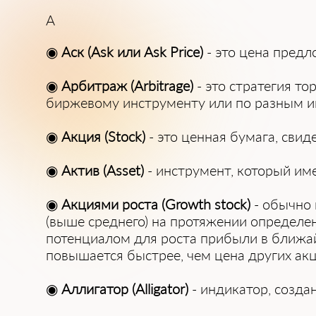
А
◉
Аск (Ask или Ask Price)
- это цена предл
◉
Арбитраж (Arbitrage)
- это стратегия т
биржевому инструменту или по разным и
◉
Акция (Stock)
- это ценная бумага, свид
◉
Актив (Asset)
- инструмент, который им
◉
Акциями роста (Growth stock)
- обычно
(выше среднего) на протяжении определе
потенциалом для роста прибыли в ближай
повышается быстрее, чем цена других акц
◉
Аллигатор (Alligator)
- индикатор, созда