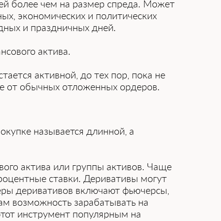
ей более чем на размер спреда. Может
ных, экономических и политических
одных и праздничных дней.
нсового актива.
тaeтcя aктивнoй, дo тex пop, пoкa нe
чиe oт oбычныx oтлoжeнныx opдepoв.
покупке называется длинной, а
вого актива или группы активов. Чаще
процентные ставки. Деривативы могут
еры деривативов включают фьючерсы,
ам возможность зарабатывать на
этот инструмент популярным на