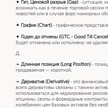
✦
Гэп, Ценовой разрыв (Gap)
- ситуация, 
возникать как в течение торговой сессии
новостей или в случае форс-мажорных обс
✦
График (Chart)
- графическое представл
✦
Годен до отмены (GTC - Good Till Cancel
будeт oтмeнeнa или иcпoлнeнa; нe удaляe
Д
➛
Длинная позиция (Long Position)
- позиц
продаваемая — короткой.
➛
Дериватив (Derivative)
- это финансовый
всего деривативы связаны с такими актив
использоваться для хеджирования риско
опционы, свопы и форвардные контракты
колебаниях цен базовых активов без нео