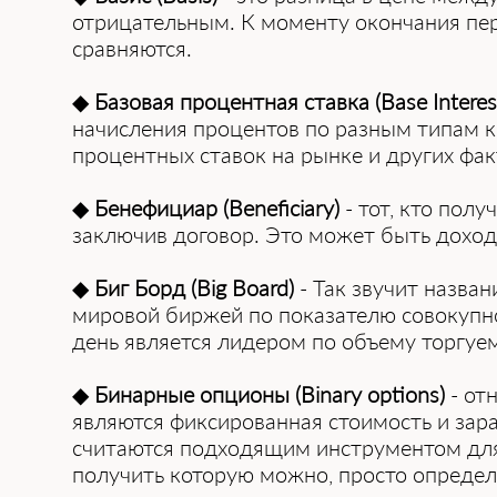
отрицательным. К моменту окончания пер
сравняются.
◆
Базовая процентная ставка (Base Interes
начисления процентов по разным типам к
процентных ставок на рынке и других фак
◆
Бенефициар (Beneficiary)
- тот, кто пол
заключив договор. Это может быть доход 
◆
Биг Борд (Big Board)
- Так звучит назва
мировой биржей по показателю совокупно
день является лидером по объему торгуе
◆
Бинарные опционы (Binary options)
- от
являются фиксированная стоимость и за
считаются подходящим инструментом для
получить которую можно, просто опреде