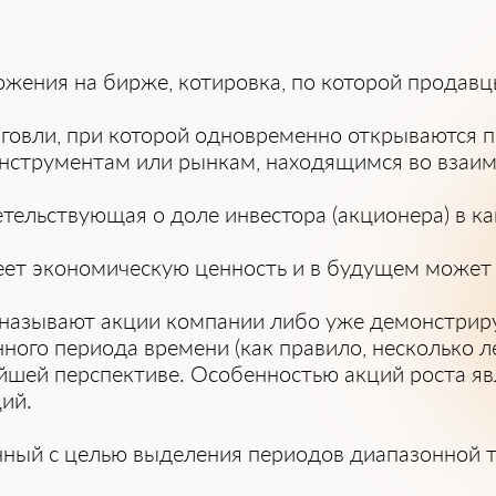
ожения на бирже, котировка, по которой продав
орговли, при которой одновременно открываются
нструментам или рынкам, находящимся во взаим
етельствующая о доле инвестора (акционера) в к
еет экономическую ценность и в будущем может 
 называют акции компании либо уже демонстри
нного периода времени (как правило, несколько 
шей перспективе. Особенностью акций роста явля
ий.
нный с целью выделения периодов диапазонной 