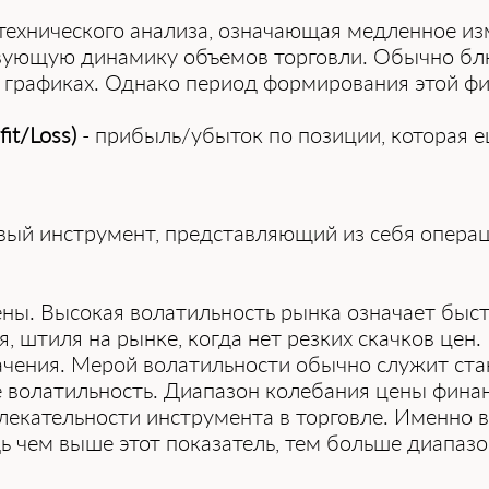
 технического анализа, означающая медленное из
твующую динамику объемов торговли. Обычно бл
графиках. Однако период формирования этой фи
it/Loss)
- прибыль/убыток по позиции, которая е
вый инструмент, представляющий из себя опера
ены. Высокая волатильность рынка означает быс
, штиля на рынке, когда нет резких скачков цен
начения. Мерой волатильности обычно служит ст
 волатильность. Диапазон колебания цены финан
лекательности инструмента в торговле. Именно в
дь чем выше этот показатель, тем больше диапаз