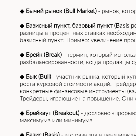
◆
Бычий рынок (Bull Market)
- рынок, кото
◆
Базисный пункт, базовый пункт (Basis po
разницы в процентных ставках необходим
базисный пункт. Пример: увеличение про
◆
Брейк (Break)
- термин, который использ
разбалансированности, когда продавцы с
◆
Бык (Bull)
- участник рынка, который ку
роста курсовой стоимости акций. Трейдер
конкретные финансовые инструменты (валю
Трейдеры, играющие на повышение. Они с
◆
Брейкаут (Breakout)
- дословно «прорыв»
максимума или минимума.
◆
Базис (Basis)
- это разница в цене межд