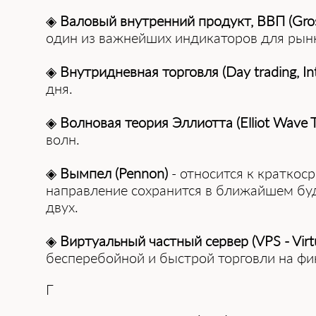
◈
Валовый внутренний продукт, ВВП (Gros
один из важнейших индикаторов для рын
◈
Внутридневная торговля (Day trading, In
дня.
◈
Волновая теория Эллиотта (Elliot Wave 
волн.
◈
Вымпел (Pennon)
- относится к краткос
направление сохранится в ближайшем буд
двух.
◈
Виртуальный частный сервер (VPS - Virtua
бесперебойной и быстрой торговли на фи
Г