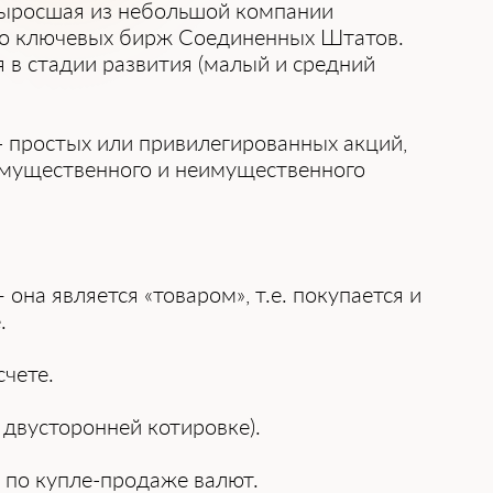
выросшая из небольшой компании
сло ключевых бирж Соединенных Штатов.
я в стадии развития (малый и средний
- простых или привилегированных акций,
имущественного и неимущественного
 она является «товаром», т.е. покупается и
.
счете.
 двусторонней котировке).
й по купле-продаже валют.