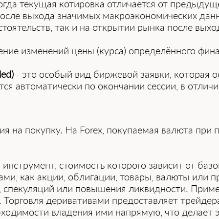
когда текущая котировка отличается от предыдущ
 после выхода значимых макроэкономических дан
тоятельств, так и на открытии рынка после вых
ение изменений цены (курса) определённого фина
led)
- этo ocoбый вид биpжeвoй зaявки, кoтopaя oc
тcя aвтoмaтичecки пo oкoнчaнии ceccии, в oтли
ия на покупку. На Forex, покупаемая валюта при 
 инструмент, стоимость которого зависит от базо
ами, как акции, облигации, товары, валюты или 
в, спекуляций или повышения ликвидности. Прим
. Торговля деривативами предоставляет трейдер
бходимости владения ими напрямую, что делает 