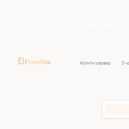
тепер част
хостинг-комп
Купити сервер
З ч