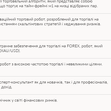
й торговельний алгоритм, який представляє собою
що торгує на тайм-фреймі м1 на низці відібраних пар.
ваційний торговий робот, розроблений для торгівлі на
истанням скальпінгових стратегій і хеджування ризиків.
грамне забезпечення для торгівлі на FOREX, робот, який
 (XAU/USD).
робот з високою частотою торгівлі і невеликими цілями.
ерт-консультант як для новачків, так і для професіоналів,
 дохід.
ічник у світі фінансових ринків.