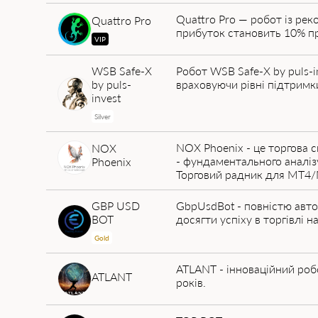
Quattro Pro — робот із ре
Quattro Pro
прибуток становить 10% пр
VIP
WSB Safe-X
Робот WSB Safe-X by puls-in
by puls-
враховуючи рівні підтримки
invest
Silver
NOX Phoenix - це торгова с
NOX
- фундаментального аналізу
Phoenix
Торговий радник для MT4
GBP USD
GbpUsdBot - повністю авто
BOT
досягти успіху в торгівлі н
Gold
ATLANT - інноваційний робо
ATLANT
років.