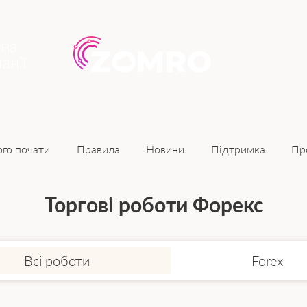
ина
анії
Новини
ого почати
Правила
Підтримка
Пр
Торгові роботи Форекс
Всі роботи
Forex