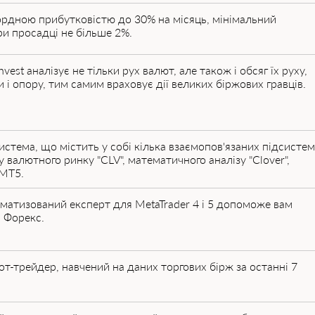
кордною прибутковістю до 30% на місяць, мінімальний
и просадці не більше 2%.
vest аналізує не тільки рух валют, але також і обсяг їх руху,
 і опору, тим самим враховує дії великих біржових гравців.
истема, що містить у собі кілька взаємопов'язаних підсистем
 валютного ринку "CLV", математичного аналізу "Clover",
/MT5.
матизований експерт для MetaTrader 4 і 5 допоможе вам
а Форекс.
т-трейдер, навчений на даних торгових бірж за останні 7