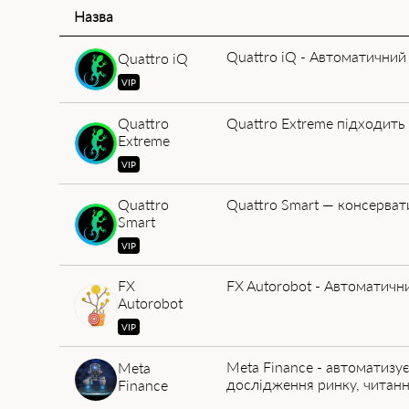
Назва
Quattro iQ - Автоматичний
Quattro iQ
VIP
Quattro
Quattro Extreme підходить
Extreme
VIP
Quattro
Quattro Smart — консерват
Smart
VIP
FX
FX Autorobot - Автоматичн
Autorobot
VIP
Meta Finance - автоматизує
Meta
дослідження ринку, читання
Finance