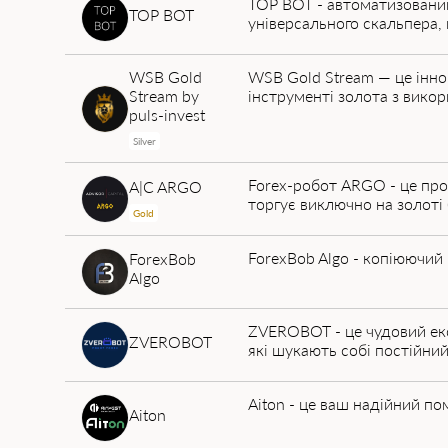
TOP BOT - автоматизовани
TOP BOT
універсального скальпера, 
WSB Gold
WSB Gold Stream — це інно
Stream by
інструменті золота з викор
puls-invest
Silver
Forex-робот ARGO - це про
A|C ARGO
торгує виключно на золоті
Gold
ForexBob Algo - копіюючий 
ForexBob
Algo
ZVEROBOT - це чудовий експ
ZVEROBOT
які шукають собі постійний
Aiton - це ваш надійний пом
Aiton